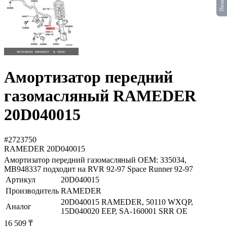
Амортизатор передний
газомасляный RAMEDER
20D040015
#2723750
RAMEDER
20D040015
Амортизатор передний газомасляный OEM: 335034,
MB948337 подходит на RVR 92-97 Space Runner 92-97
Артикул
20D040015
Производитель
RAMEDER
20D040015 RAMEDER, 50110 WXQP,
Аналог
15D040020 EEP, SA-160001 SRR OE
16 509 ₸