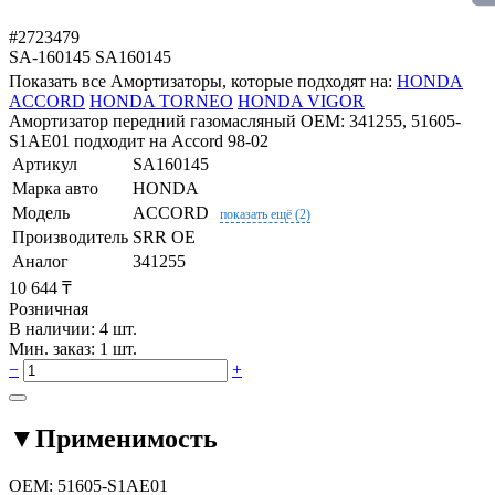
#2723479
SA-160145
SA160145
Показать все Амортизаторы, которые подходят на:
HONDA
ACCORD
HONDA TORNEO
HONDA VIGOR
Амортизатор передний газомасляный OEM: 341255, 51605-
S1AE01 подходит на Accord 98-02
Артикул
SA160145
Марка авто
HONDA
Модель
ACCORD
показать ещё (2)
Производитель
SRR OE
Аналог
341255
10 644 ₸
Розничная
В наличии: 4 шт.
Мин. заказ: 1 шт.
−
+
▼
Применимость
OEM:
51605-S1AE01