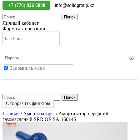
+7 (776) 826 6888
info@solidgroup.kz
Поиск
Личный кабинет
Форма авторизации
Запомнить меня
Войти
Регистрация
Не помню пароль
Поиск
Отобразить фильтры
Главная
/
Амортизаторы
/
Амортизатор передний
газомасляный SRR OE SA-160145