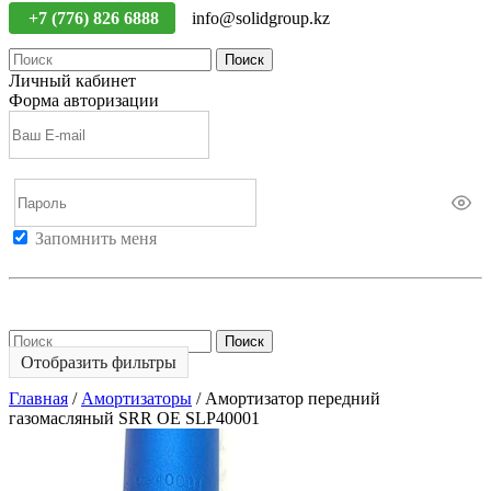
+7 (776) 826 6888
info@solidgroup.kz
Поиск
Личный кабинет
Форма авторизации
Запомнить меня
Войти
Регистрация
Не помню пароль
Поиск
Отобразить фильтры
Главная
/
Амортизаторы
/
Амортизатор передний
газомасляный SRR OE SLP40001