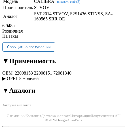
Модель
CALIBRA
показать ещё (2)
Производитель
STVOV
SVP2014 STVOV, S2S1436 STINSS, SA-
Аналог
160565 SRR OE
6 948 ₸
Розничная
На заказ
Сообщить о поступлении
▼
Применимость
OEM:
22008153
22008151
72081340
▶
OPEL
8 моделей
▼
Аналоги
Загрузка аналогов...
О компании
Контакты
Доставка и оплата
Информация
Документация API
© 2026 Omega-Auto-Parts