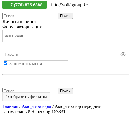
+7 (776) 826 6888
info@solidgroup.kz
Поиск
Личный кабинет
Форма авторизации
Запомнить меня
Войти
Регистрация
Не помню пароль
Поиск
Отобразить фильтры
Главная
/
Амортизаторы
/
Амортизатор передний
газомасляный Superzing 163831