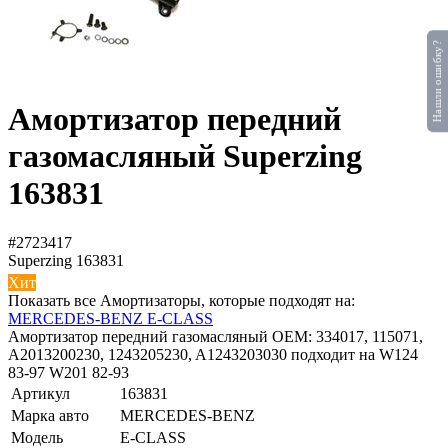
Нашли ошибку?
Амортизатор передний
газомасляный Superzing
163831
#2723417
Superzing
163831
Хит
Показать все Амортизаторы, которые подходят на:
MERCEDES-BENZ E-CLASS
Амортизатор передний газомасляный OEM: 334017, 115071,
A2013200230, 1243205230, A1243203030 подходит на W124
83-97 W201 82-93
Артикул
163831
Марка авто
MERCEDES-BENZ
Модель
E-CLASS