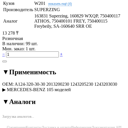
Кузов
W201
показать ещё (4)
Производитель
SUPERZING
163831 Superzing, 160829 WXQP, 750400117
Аналог
ATHOS, 750400101 FREY, 750400115
Freybeily, SA-160640 SRR OE
13 278 ₸
Розничная
В наличии: 99 шт.
Мин. заказ: 1 шт.
−
+
▼
Применимость
OEM:
A124-320-30-30
2013200230
1243205230
1243203030
▶
MERCEDES-BENZ
105 моделей
▼
Аналоги
Загрузка аналогов...
О компании
Контакты
Доставка и оплата
Информация
Документация API