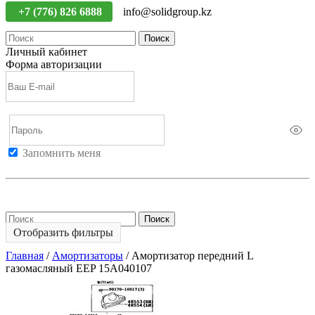
+7 (776) 826 6888
info@solidgroup.kz
Поиск
Личный кабинет
Форма авторизации
Запомнить меня
Войти
Регистрация
Не помню пароль
Поиск
Отобразить фильтры
Главная
/
Амортизаторы
/
Амортизатор передний L
газомасляный EEP 15A040107