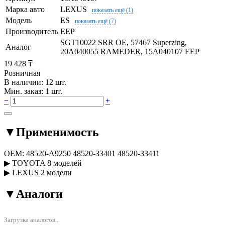
Марка авто
LEXUS
показать ещё (1)
Модель
ES
показать ещё (7)
Производитель
EEP
SGT10022 SRR OE, 57467 Superzing,
Аналог
20A040055 RAMEDER, 15A040107 EEP
19 428 ₸
Розничная
В наличии: 12 шт.
Мин. заказ: 1 шт.
−
+
▼
Применимость
OEM:
48520-A9250
48520-33401
48520-33411
▶
TOYOTA
8 моделей
▶
LEXUS
2 модели
▼
Аналоги
Загрузка аналогов...