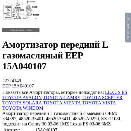
Нашли ошибку?
Амортизатор передний L
газомасляный EEP
15A040107
#2724149
EEP
15A040107
Показать все Амортизаторы, которые подходят на:
LEXUS ES
TOYOTA AVALON
TOYOTA CAMRY
TOYOTA SCEPTER
TOYOTA SOLARA
TOYOTA VIENTA
TOYOTA VISTA
TOYOTA WINDOM
Амортизатор передний L газомасляный с выемкой OEM:
334387, 48520-33401, 48520-33411, 48520-A9250, SX21108L
подходит на Camry 30 03-06 1MZ Lexus ES 03-06 3MZ
Артикул
15A040107