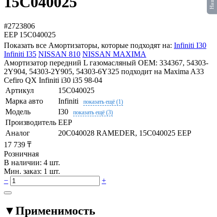
15C040025
#2723806
EEP
15C040025
Показать все Амортизаторы, которые подходят на:
Infiniti I30
Infiniti I35
NISSAN 810
NISSAN MAXIMA
Амортизатор передний L газомасляный OEM: 334367, 54303-
2Y904, 54303-2Y905, 54303-6Y325 подходит на Maxima A33
Cefiro QX Infiniti i30 i35 98-04
Артикул
15C040025
Марка авто
Infiniti
показать ещё (1)
Модель
I30
показать ещё (3)
Производитель
EEP
Аналог
20C040028 RAMEDER, 15C040025 EEP
17 739 ₸
Розничная
В наличии: 4 шт.
Мин. заказ: 1 шт.
−
+
▼
Применимость