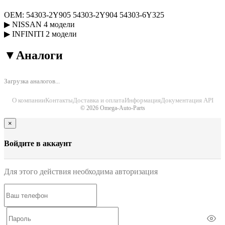
OEM:
54303-2Y905
54303-2Y904
54303-6Y325
▶
NISSAN
4 модели
▶
INFINITI
2 модели
▼
Аналоги
Загрузка аналогов...
О компании
Контакты
Доставка и оплата
Информация
Документация API
© 2026 Omega-Auto-Parts
×
Войдите в аккаунт
Для этого действия необходима авторизация