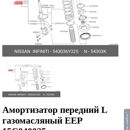
Амортизатор передний L
Нашли ошибку?
газомасляный EEP