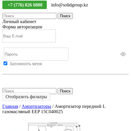
+7 (776) 826 6888
info@solidgroup.kz
Поиск
Личный кабинет
Форма авторизации
Запомнить меня
Войти
Регистрация
Не помню пароль
Поиск
Отобразить фильтры
Главная
/
Амортизаторы
/
Амортизатор передний L
газомасляный EEP 15C040025