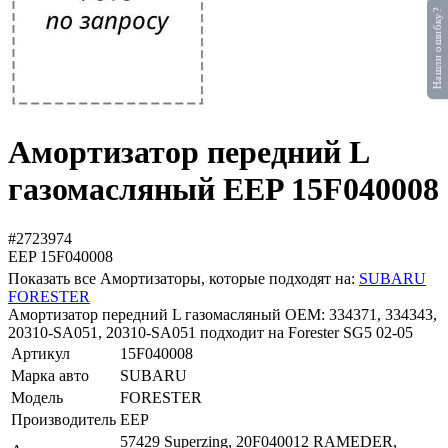
Нашли ошибку?
Амортизатор передний L
газомасляный EEP 15F040008
#2723974
EEP
15F040008
Показать все Амортизаторы, которые подходят на:
SUBARU
FORESTER
Амортизатор передний L газомасляный OEM: 334371, 334343,
20310-SA051, 20310-SA051 подходит на Forester SG5 02-05
Артикул
15F040008
Марка авто
SUBARU
Модель
FORESTER
Производитель
EEP
57429 Superzing, 20F040012 RAMEDER,