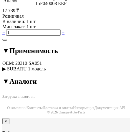
Аналог
15F040008 EEP
17 739 ₸
Розничная
В наличии: 1 шт.
Мин. заказ: 1 шт.
−
+
▼
Применимость
OEM:
20310-SA051
▶
SUBARU
1 модель
▼
Аналоги
Загрузка аналогов...
О компании
Контакты
Доставка и оплата
Информация
Документация API
© 2026 Omega-Auto-Parts
×