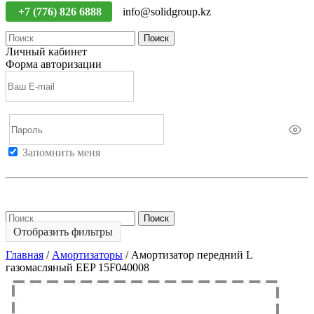
+7 (776) 826 6888
info@solidgroup.kz
Поиск
Личный кабинет
Форма авторизации
Запомнить меня
Войти
Регистрация
Не помню пароль
Поиск
Отобразить фильтры
Главная
/
Амортизаторы
/
Амортизатор передний L
газомасляный EEP 15F040008