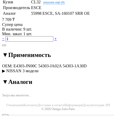
Кузов
CL32
показать ещё (4)
Производитель
ESCE
Аналог
55998 ESCE, SA-160107 SRR OE
7 709 ₸
Супер цена
В наличии: 9 шт.
Мин. заказ: 1 шт.
−
+
▼
Применимость
OEM:
E4303-JN00C
54303-JA02A
54303-1A30D
▶
NISSAN
3 модели
▼
Аналоги
Загрузка аналогов...
О компании
Контакты
Доставка и оплата
Информация
Документация API
© 2026 Omega-Auto-Parts