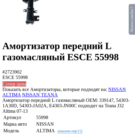
Нашли ошибку?
Амортизатор передний L
газомасляный ESCE 55998
#2723902
ESCE
55998
Супер цена
Показать все Амортизаторы, которые подходят на:
NISSAN
ALTIMA
NISSAN TEANA
Амортизатор передний L газомасляный OEM: 339147, 54303-
1A30D, 54303-JA02A, E4303-JN00C подходит на Teana J32
Altima 07-13
Артикул
55998
Марка авто
NISSAN
Модель
ALTIMA
показать ещё (1)