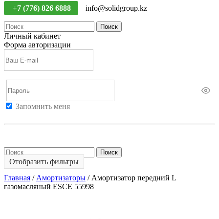
+7 (776) 826 6888
info@solidgroup.kz
Поиск
Личный кабинет
Форма авторизации
Запомнить меня
Войти
Регистрация
Не помню пароль
Поиск
Отобразить фильтры
Главная
/
Амортизаторы
/
Амортизатор передний L
газомасляный ESCE 55998