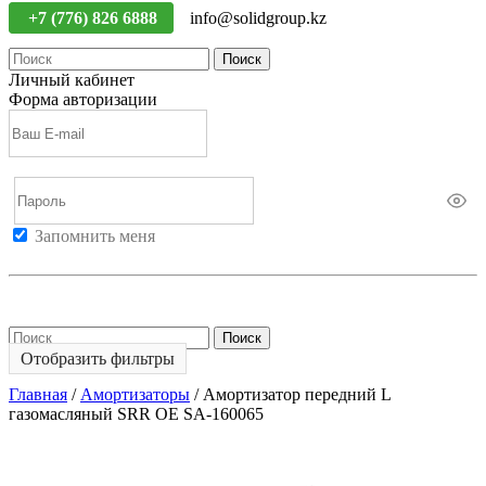
+7 (776) 826 6888
info@solidgroup.kz
Поиск
Личный кабинет
Форма авторизации
Запомнить меня
Войти
Регистрация
Не помню пароль
Поиск
Отобразить фильтры
Главная
/
Амортизаторы
/
Амортизатор передний L
газомасляный SRR OE SA-160065