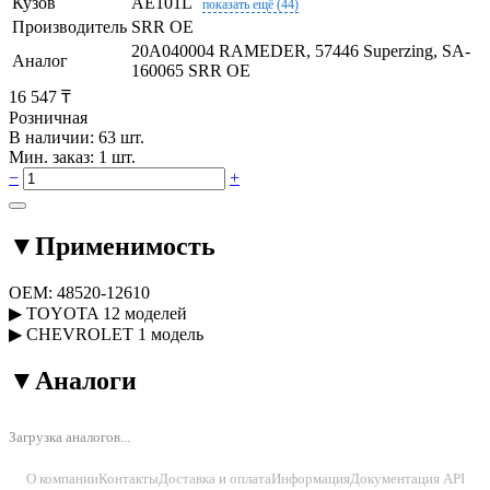
Кузов
AE101L
показать ещё (44)
Производитель
SRR OE
20A040004 RAMEDER, 57446 Superzing, SA-
Аналог
160065 SRR OE
16 547 ₸
Розничная
В наличии: 63 шт.
Мин. заказ: 1 шт.
−
+
▼
Применимость
OEM:
48520-12610
▶
TOYOTA
12 моделей
▶
CHEVROLET
1 модель
▼
Аналоги
Загрузка аналогов...
О компании
Контакты
Доставка и оплата
Информация
Документация API