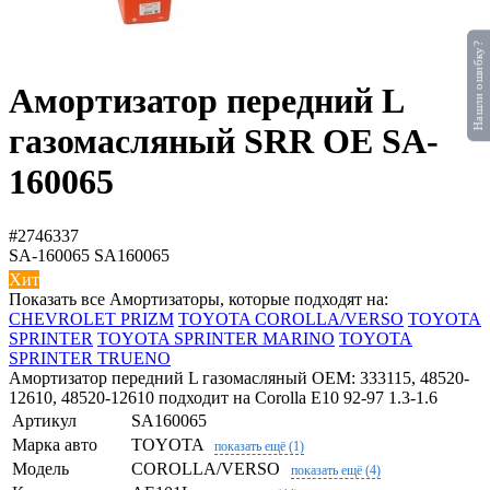
Нашли ошибку?
Амортизатор передний L
газомасляный SRR OE SA-
160065
#2746337
SA-160065
SA160065
Хит
Показать все Амортизаторы, которые подходят на:
CHEVROLET PRIZM
TOYOTA COROLLA/VERSO
TOYOTA
SPRINTER
TOYOTA SPRINTER MARINO
TOYOTA
SPRINTER TRUENO
Амортизатор передний L газомасляный OEM: 333115, 48520-
12610, 48520-12610 подходит на Corolla E10 92-97 1.3-1.6
Артикул
SA160065
Марка авто
TOYOTA
показать ещё (1)
Модель
COROLLA/VERSO
показать ещё (4)