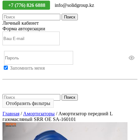
+7 (776) 826 6888
info@solidgroup.kz
Поиск
Личный кабинет
Форма авторизации
Запомнить меня
Войти
Регистрация
Не помню пароль
Поиск
Отобразить фильтры
Главная
/
Амортизаторы
/
Амортизатор передний L
газомасляный SRR OE SA-160101