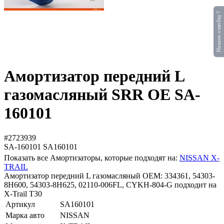
Нашли ошибку?
Амортизатор передний L
газомасляный SRR OE SA-
160101
#2723939
SA-160101
SA160101
Показать все Амортизаторы, которые подходят на:
NISSAN X-
TRAIL
Амортизатор передний L газомасляный OEM: 334361, 54303-
8H600, 54303-8H625, 02110-006FL, CYKH-804-G подходит на
X-Trail T30
Артикул
SA160101
Марка авто
NISSAN