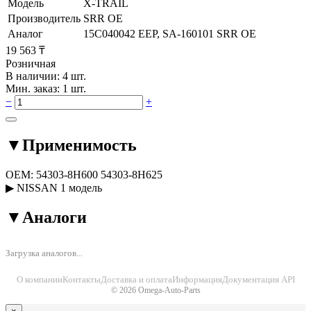
Модель
X-TRAIL
Производитель
SRR OE
Аналог
15C040042 EEP, SA-160101 SRR OE
19 563 ₸
Розничная
В наличии: 4 шт.
Мин. заказ: 1 шт.
−
+
▼
Применимость
OEM:
54303-8H600
54303-8H625
▶
NISSAN
1 модель
▼
Аналоги
Загрузка аналогов...
О компании
Контакты
Доставка и оплата
Информация
Документация API
© 2026 Omega-Auto-Parts