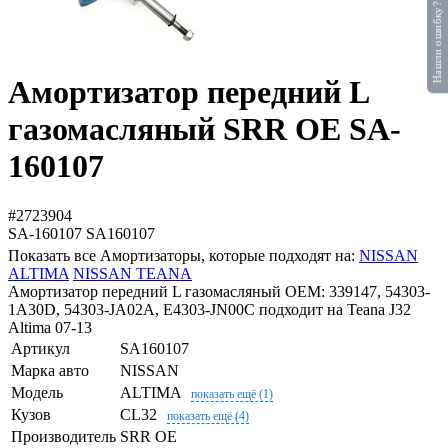
Нашли ошибку?
Амортизатор передний L
газомасляный SRR OE SA-
160107
#2723904
SA-160107
SA160107
Показать все Амортизаторы, которые подходят на:
NISSAN
ALTIMA
NISSAN TEANA
Амортизатор передний L газомасляный OEM: 339147, 54303-
1A30D, 54303-JA02A, E4303-JN00C подходит на Teana J32
Altima 07-13
Артикул
SA160107
Марка авто
NISSAN
Модель
ALTIMA
показать ещё (1)
Кузов
CL32
показать ещё (4)
Производитель
SRR OE