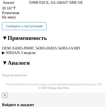
Аналог
55998 ESCE, SA-160107 SRR OE
20 167 ₸
Розничная
На заказ
Сообщить о поступлении
▼
Применимость
OEM:
E4303-JN00C
54303-JA02A
54303-1A30D
▶
NISSAN
3 модели
▼
Аналоги
Загрузка аналогов...
О компании
Контакты
Доставка и оплата
Информация
Документация API
© 2026 Omega-Auto-Parts
×
Войдите в аккаунт