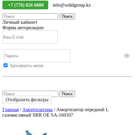
+7 (776) 826 6888
info@solidgroup.kz
Поиск
Личный кабинет
Форма авторизации
Запомнить меня
Войти
Регистрация
Не помню пароль
Поиск
Отобразить фильтры
Главная
/
Амортизаторы
/
Амортизатор передний L
газомасляный SRR OE SA-160107