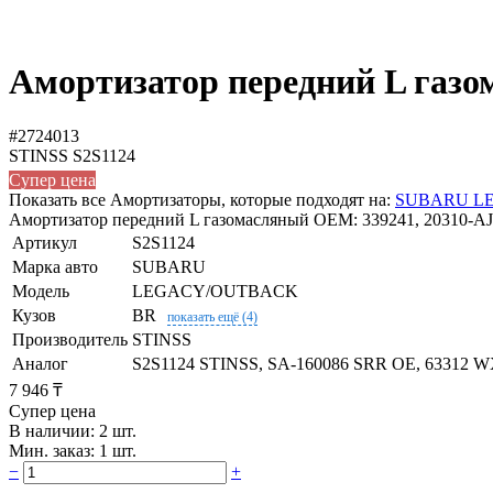
Амортизатор передний L газ
#2724013
STINSS
S2S1124
Супер цена
Показать все Амортизаторы, которые подходят на:
SUBARU L
Амортизатор передний L газомасляный OEM: 339241, 20310-AJ0
Артикул
S2S1124
Марка авто
SUBARU
Модель
LEGACY/OUTBACK
Кузов
BR
показать ещё (4)
Производитель
STINSS
Аналог
S2S1124 STINSS, SA-160086 SRR OE, 63312 
7 946 ₸
Супер цена
В наличии: 2 шт.
Мин. заказ: 1 шт.
−
+