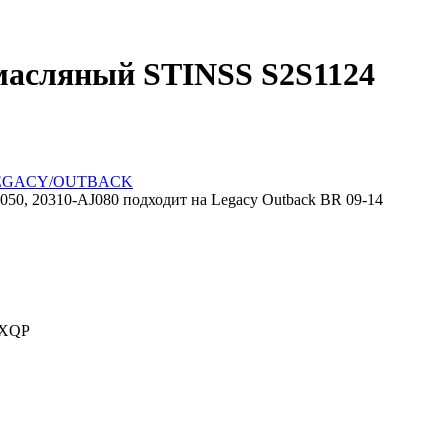
омасляный STINSS S2S1124
EGACY/OUTBACK
50, 20310-AJ080 подходит на Legacy Outback BR 09-14
WXQP