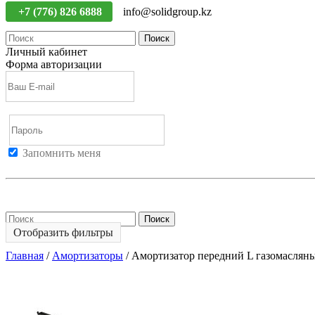
+7 (776) 826 6888
info@solidgroup.kz
Поиск
Личный кабинет
Форма авторизации
Запомнить меня
Войти
Регистрация
Не помню пароль
Поиск
Отобразить фильтры
Главная
/
Амортизаторы
/
Амортизатор передний L газомаслян