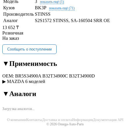
Модель
3
показать ещё (1)
Кузов
BK3P
показать ещё (71)
Производитель
STINSS
Аналог
S2S1572 STINSS, SA-160504 SRR OE
13 652 ₸
Розничная
На заказ
Сообщить о поступлении
▼
Применимость
OEM:
BR5S34900A
B32T34900C
B32T34900D
▶
MAZDA
6 моделей
▼
Аналоги
Загрузка аналогов...
О компании
Контакты
Доставка и оплата
Информация
Документация API
© 2026 Omega-Auto-Parts