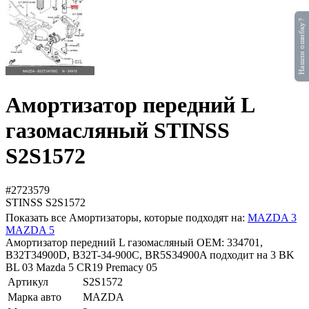
Нашли ошибку?
Амортизатор передний L
газомасляный STINSS
S2S1572
#2723579
STINSS
S2S1572
Показать все Амортизаторы, которые подходят на:
MAZDA 3
MAZDA 5
Амортизатор передний L газомасляный OEM: 334701,
B32T34900D, B32T-34-900C, BR5S34900A подходит на 3 BK
BL 03 Mazda 5 CR19 Premacy 05
Артикул
S2S1572
Марка авто
MAZDA