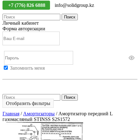
+7 (776) 826 6888
info@solidgroup.kz
Поиск
Личный кабинет
Форма авторизации
Запомнить меня
Войти
Регистрация
Не помню пароль
Поиск
Отобразить фильтры
Главная
/
Амортизаторы
/
Амортизатор передний L
газомасляный STINSS S2S1572