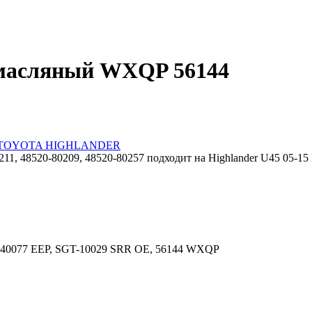
омасляный WXQP 56144
TOYOTA HIGHLANDER
11, 48520-80209, 48520-80257 подходит на Highlander U45 05-1
40077 EEP, SGT-10029 SRR OE, 56144 WXQP