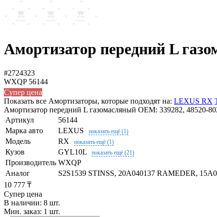
Амортизатор передний L газ
#2724323
WXQP
56144
Супер цена
Показать все Амортизаторы, которые подходят на:
LEXUS RX
Амортизатор передний L газомасляный OEM: 339282, 48520-802
Артикул
56144
Марка авто
LEXUS
показать ещё (1)
Модель
RX
показать ещё (1)
Кузов
GYL10L
показать ещё (21)
Производитель
WXQP
Аналог
S2S1539 STINSS, 20A040137 RAMEDER, 15A0
10 777 ₸
Супер цена
В наличии: 8 шт.
Мин. заказ: 1 шт.