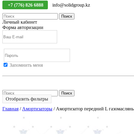
+7 (776) 826 6888
info@solidgroup.kz
Поиск
Личный кабинет
Форма авторизации
Запомнить меня
Войти
Регистрация
Не помню пароль
Поиск
Отобразить фильтры
Главная
/
Амортизаторы
/
Амортизатор передний L газомасля