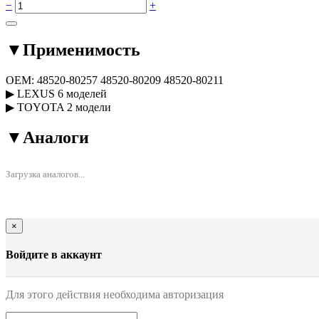
−
+
▼
Применимость
OEM:
48520-80257
48520-80209
48520-80211
▶
LEXUS
6 моделей
▶
TOYOTA
2 модели
▼
Аналоги
Загрузка аналогов...
×
Войдите в аккаунт
Для этого действия необходима авторизация