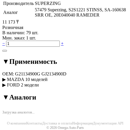
Производитель
SUPERZING
57479 Superzing, S2S1221 STINSS, SA-160638
Аналог
SRR OE, 20E040040 RAMEDER
11 173 ₸
Розничная
В наличии: 79 шт.
Мин. заказ: 1 шт.
−
+
▼
Применимость
OEM:
G21134900G
GJ2134900D
▶
MAZDA
10 моделей
▶
FORD
2 модели
▼
Аналоги
Загрузка аналогов...
О компании
Контакты
Доставка и оплата
Информация
Документация API
© 2026 Omega-Auto-Parts