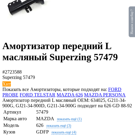
Нашли ошибку?
Амортизатор передний L
масляный Superzing 57479
#2723588
Superzing
57479
Хит
Показать все Амортизаторы, которые подходят на:
FORD
PROBE
FORD TELSTAR
MAZDA 626
MAZDA PERSONA
Амортизатор передний L масляный OEM: 634025, G211-34-
900G, GJ21-34-900D, G211-34-900G подходит на 626 GD 88-92
Артикул
57479
Марка авто
MAZDA
показать ещё (1)
Модель
626
показать ещё (3)
Кузов
GDFP
показать ещё (4)