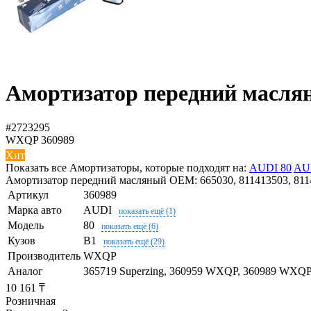
Амортизатор передний масл
#2723295
WXQP
360989
Хит
Показать все Амортизаторы, которые подходят на:
AUDI 80
AU
Амортизатор передний масляный OEM: 665030, 811413503, 8114
Артикул
360989
Марка авто
AUDI
показать ещё (1)
Модель
80
показать ещё (6)
Кузов
B1
показать ещё (29)
Производитель
WXQP
Аналог
365719 Superzing, 360959 WXQP, 360989 WXQP
10 161 ₸
Розничная