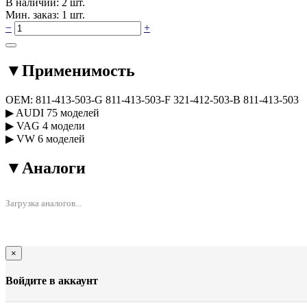
В наличии: 2 шт.
Мин. заказ: 1 шт.
−
+
▼
Применимость
OEM:
811-413-503-G
811-413-503-F
321-412-503-B
811-413-503
▶
AUDI
75 моделей
▶
VAG
4 модели
▶
VW
6 моделей
▼
Аналоги
Загрузка аналогов...
×
Войдите в аккаунт