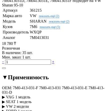
7M0413031D, 7M0413031E, 7M0413031F подходит на VW
Sharan 95-10
Артикул
361215
Марка авто
VW
показать ещё (2)
Модель
SHARAN
показать ещё (2)
Кузов
7M6
показать ещё (5)
Производитель
WXQP
Аналог
7M0413031
18 780 ₸
Розничная
В наличии: 35 шт.
Мин. заказ: 1 шт.
−
+
▼
Применимость
OEM:
7M0-413-031-F
7M0-413-031
7M0-413-031-E
7M0-413-
031-D
▶
VAG
1 модель
▶
SEAT
1 модель
▶
VW
2 модели