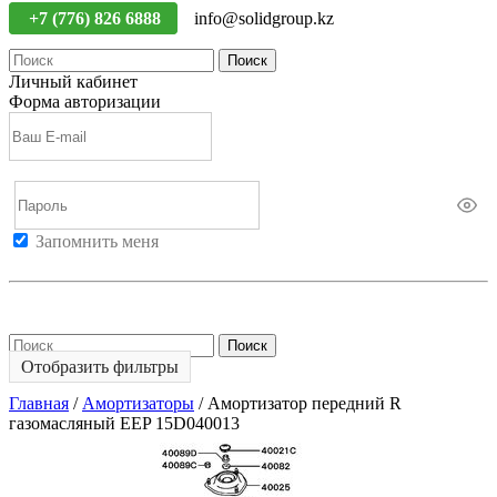
+7 (776) 826 6888
info@solidgroup.kz
Поиск
Личный кабинет
Форма авторизации
Запомнить меня
Войти
Регистрация
Не помню пароль
Поиск
Отобразить фильтры
Главная
/
Амортизаторы
/
Амортизатор передний R
газомасляный EEP 15D040013