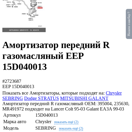
Нашли ошибку?
Амортизатор передний R
газомасляный EEP
15D040013
#2723687
EEP
15D040013
Показать все Амортизаторы, которые подходят на:
Chrysler
SEBRING
Dodge STRATUS
MITSUBISHI GALANT
Амортизатор передний R газомасляный OEM: 395004, 235630,
MR491972 подходит на Lancer Colt 95-03 Galant EA3A 99-03
Артикул
15D040013
Марка авто
Chrysler
показать ещё (2)
Модель
SEBRING
показать ещё (2)