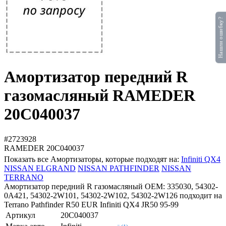
Нашли ошибку?
Амортизатор передний R
газомасляный RAMEDER
20C040037
#2723928
RAMEDER
20C040037
Показать все Амортизаторы, которые подходят на:
Infiniti QX4
NISSAN ELGRAND
NISSAN PATHFINDER
NISSAN
TERRANO
Амортизатор передний R газомасляный OEM: 335030, 54302-
0A421, 54302-2W101, 54302-2W102, 54302-2W126 подходит на
Terrano Pathfinder R50 EUR Infiniti QX4 JR50 95-99
Артикул
20C040037