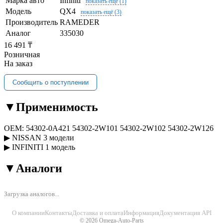
Марка авто
Infiniti
показать ещё (1)
Модель
QX4
показать ещё (3)
Производитель
RAMEDER
Аналог
335030
16 491 ₸
Розничная
На заказ
Сообщить о поступлении
▼
Применимость
OEM:
54302-0A421
54302-2W101
54302-2W102
54302-2W126
▶
NISSAN
3 модели
▶
INFINITI
1 модель
▼
Аналоги
Загрузка аналогов...
О компании
Контакты
Доставка и оплата
Информация
Документация API
© 2026 Omega-Auto-Parts