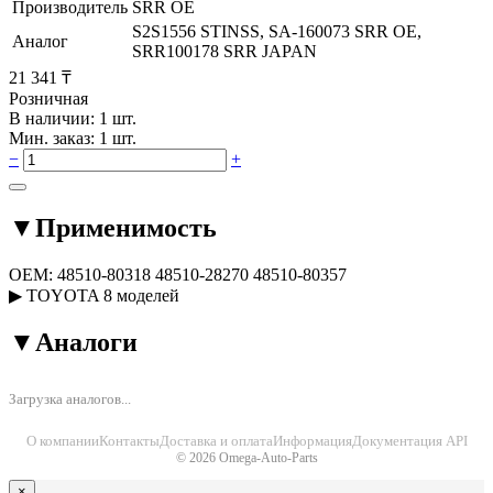
Производитель
SRR OE
S2S1556 STINSS, SA-160073 SRR OE,
Аналог
SRR100178 SRR JAPAN
21 341 ₸
Розничная
В наличии: 1 шт.
Мин. заказ: 1 шт.
−
+
▼
Применимость
OEM:
48510-80318
48510-28270
48510-80357
▶
TOYOTA
8 моделей
▼
Аналоги
Загрузка аналогов...
О компании
Контакты
Доставка и оплата
Информация
Документация API
© 2026 Omega-Auto-Parts
×