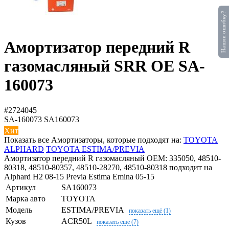
Нашли ошибку?
Амортизатор передний R
газомасляный SRR OE SA-
160073
#2724045
SA-160073
SA160073
Хит
Показать все Амортизаторы, которые подходят на:
TOYOTA
ALPHARD
TOYOTA ESTIMA/PREVIA
Амортизатор передний R газомасляный OEM: 335050, 48510-
80318, 48510-80357, 48510-28270, 48510-80318 подходит на
Alphard H2 08-15 Previa Estima Emina 05-15
Артикул
SA160073
Марка авто
TOYOTA
Модель
ESTIMA/PREVIA
показать ещё (1)
Кузов
ACR50L
показать ещё (7)