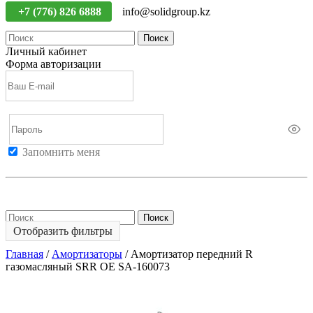
+7 (776) 826 6888
info@solidgroup.kz
Поиск
Личный кабинет
Форма авторизации
Запомнить меня
Войти
Регистрация
Не помню пароль
Поиск
Отобразить фильтры
Главная
/
Амортизаторы
/
Амортизатор передний R
газомасляный SRR OE SA-160073