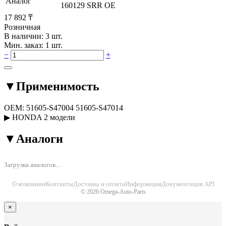
Аналог
160129 SRR OE
17 892 ₸
Розничная
В наличии: 3 шт.
Мин. заказ: 1 шт.
−
+
▼
Применимость
OEM:
51605-S47004
51605-S47014
▶
HONDA
2 модели
▼
Аналоги
Загрузка аналогов...
О компании
Контакты
Доставка и оплата
Информация
Документация API
© 2026 Omega-Auto-Parts
×