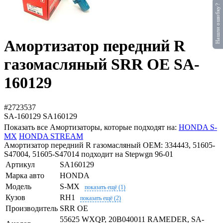
Нашли ошибку?
Амортизатор передний R
газомасляный SRR OE SA-
160129
#2723537
SA-160129
SA160129
Показать все Амортизаторы, которые подходят на:
HONDA S-
MX
HONDA STREAM
Амортизатор передний R газомасляный OEM: 334443, 51605-
S47004, 51605-S47014 подходит на Stepwgn 96-01
Артикул
SA160129
Марка авто
HONDA
Модель
S-MX
показать ещё (1)
Кузов
RH1
показать ещё (2)
Производитель
SRR OE
55625 WXQP, 20B040011 RAMEDER, SA-