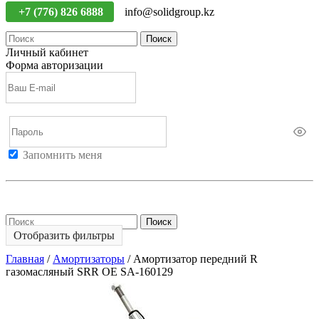
+7 (776) 826 6888
info@solidgroup.kz
Поиск
Личный кабинет
Форма авторизации
Запомнить меня
Войти
Регистрация
Не помню пароль
Поиск
Отобразить фильтры
Главная
/
Амортизаторы
/
Амортизатор передний R
газомасляный SRR OE SA-160129