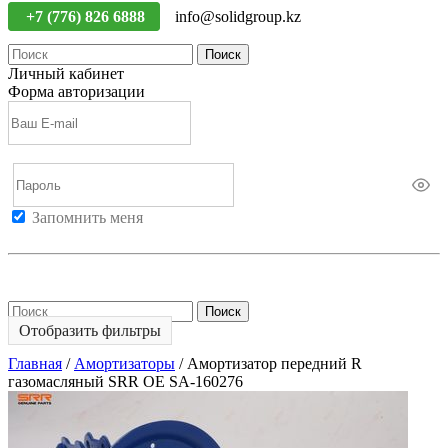
+7 (776) 826 6888
info@solidgroup.kz
Поиск
Личный кабинет
Форма авторизации
Запомнить меня
Войти
Регистрация
Не помню пароль
Поиск
Отобразить фильтры
Главная
/
Амортизаторы
/
Амортизатор передний R
газомасляный SRR OE SA-160276