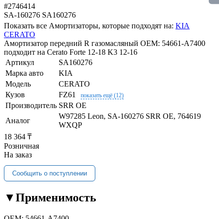
#2746414
SA-160276
SA160276
Показать все Амортизаторы, которые подходят на:
KIA
CERATO
Амортизатор передний R газомасляный OEM: 54661-A7400
подходит на Cerato Forte 12-18 K3 12-16
Артикул
SA160276
Марка авто
KIA
Модель
CERATO
Кузов
FZ61
показать ещё (12)
Производитель
SRR OE
W97285 Leon, SA-160276 SRR OE, 764619
Аналог
WXQP
18 364 ₸
Розничная
На заказ
Сообщить о поступлении
▼
Применимость
OEM:
54661-A7400