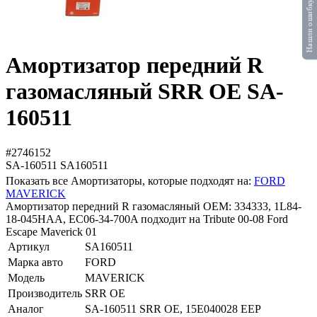
Нашли ошибку?
Амортизатор передний R
газомасляный SRR OE SA-
160511
#2746152
SA-160511
SA160511
Показать все Амортизаторы, которые подходят на:
FORD
MAVERICK
Амортизатор передний R газомасляный OEM: 334333, 1L84-
18-045HAA, EC06-34-700A подходит на Tribute 00-08 Ford
Escape Maverick 01
Артикул
SA160511
Марка авто
FORD
Модель
MAVERICK
Производитель
SRR OE
Аналог
SA-160511 SRR OE, 15E040028 EEP