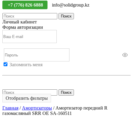
+7 (776) 826 6888
info@solidgroup.kz
Поиск
Личный кабинет
Форма авторизации
Запомнить меня
Войти
Регистрация
Не помню пароль
Поиск
Отобразить фильтры
Главная
/
Амортизаторы
/
Амортизатор передний R
газомасляный SRR OE SA-160511