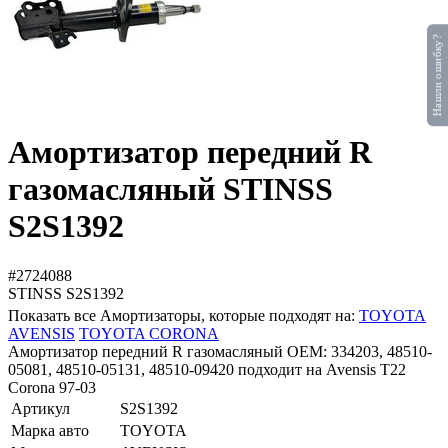
Нашли ошибку?
Амортизатор передний R
газомасляный STINSS
S2S1392
#2724088
STINSS
S2S1392
Показать все Амортизаторы, которые подходят на:
TOYOTA
AVENSIS
TOYOTA CORONA
Амортизатор передний R газомасляный OEM: 334203, 48510-
05081, 48510-05131, 48510-09420 подходит на Avensis T22
Corona 97-03
Артикул
S2S1392
Марка авто
TOYOTA