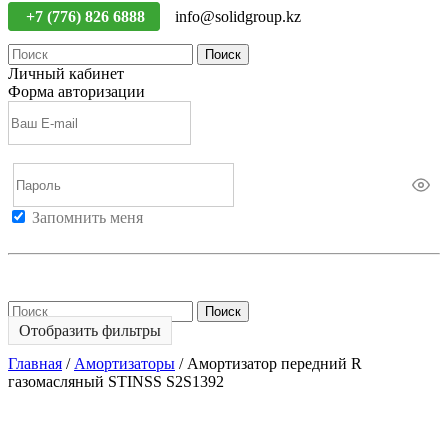
+7 (776) 826 6888
info@solidgroup.kz
Поиск
Личный кабинет
Форма авторизации
Запомнить меня
Войти
Регистрация
Не помню пароль
Поиск
Отобразить фильтры
Главная
/
Амортизаторы
/
Амортизатор передний R
газомасляный STINSS S2S1392