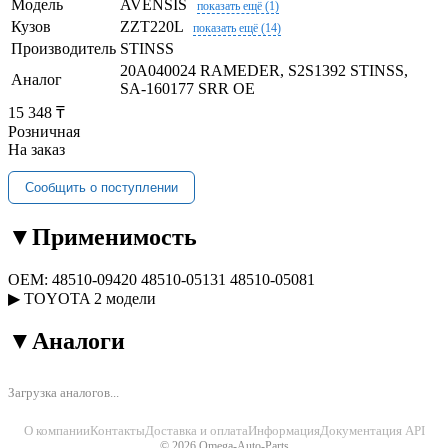
Модель
AVENSIS
показать ещё (1)
Кузов
ZZT220L
показать ещё (14)
Производитель
STINSS
20A040024 RAMEDER, S2S1392 STINSS,
Аналог
SA-160177 SRR OE
15 348 ₸
Розничная
На заказ
Сообщить о поступлении
▼
Применимость
OEM:
48510-09420
48510-05131
48510-05081
▶
TOYOTA
2 модели
▼
Аналоги
Загрузка аналогов...
О компании
Контакты
Доставка и оплата
Информация
Документация API
© 2026 Omega-Auto-Parts