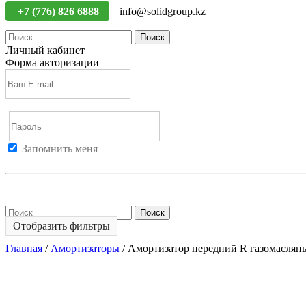
+7 (776) 826 6888
info@solidgroup.kz
Поиск
Личный кабинет
Форма авторизации
Запомнить меня
Войти
Регистрация
Не помню пароль
Поиск
Отобразить фильтры
Главная
/
Амортизаторы
/
Амортизатор передний R газомасля