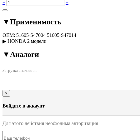
−
+
▼
Применимость
OEM:
51605-S47004
51605-S47014
▶
HONDA
2 модели
▼
Аналоги
Загрузка аналогов...
×
Войдите в аккаунт
Для этого действия необходима авторизация