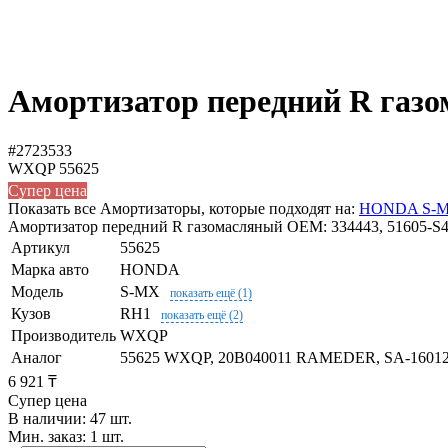
Амортизатор передний R газ
#2723533
WXQP
55625
Супер цена
Показать все Амортизаторы, которые подходят на:
HONDA S-
Амортизатор передний R газомасляный OEM: 334443, 51605-S47
Артикул
55625
Марка авто
HONDA
Модель
S-MX
показать ещё (1)
Кузов
RH1
показать ещё (2)
Производитель
WXQP
Аналог
55625 WXQP, 20B040011 RAMEDER, SA-1601
6 921 ₸
Супер цена
В наличии: 47 шт.
Мин. заказ: 1 шт.