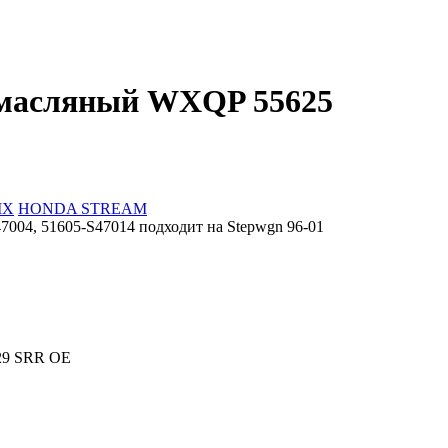
омасляный WXQP 55625
MX
HONDA STREAM
004, 51605-S47014 подходит на Stepwgn 96-01
29 SRR OE