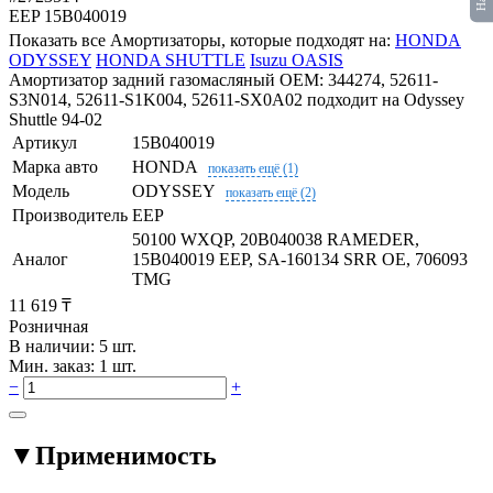
EEP
15B040019
Показать все Амортизаторы, которые подходят на:
HONDA
ODYSSEY
HONDA SHUTTLE
Isuzu OASIS
Амортизатор задний газомасляный OEM: 344274, 52611-
S3N014, 52611-S1K004, 52611-SX0A02 подходит на Odyssey
Shuttle 94-02
Артикул
15B040019
Марка авто
HONDA
показать ещё (1)
Модель
ODYSSEY
показать ещё (2)
Производитель
EEP
50100 WXQP, 20B040038 RAMEDER,
Аналог
15B040019 EEP, SA-160134 SRR OE, 706093
TMG
11 619 ₸
Розничная
В наличии: 5 шт.
Мин. заказ: 1 шт.
−
+
▼
Применимость