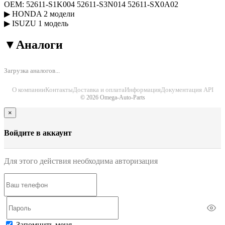
OEM:
52611-S1K004
52611-S3N014
52611-SX0A02
▶
HONDA
2 модели
▶
ISUZU
1 модель
▼
Аналоги
Загрузка аналогов...
О компании
Контакты
Доставка и оплата
Информация
Документация API
© 2026 Omega-Auto-Parts
×
Войдите в аккаунт
Для этого действия необходима авторизация
Запомнить меня