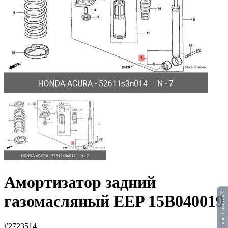
Амортизатор задний
Нашли ошибку?
газомасляный EEP 15B040019
#2723514