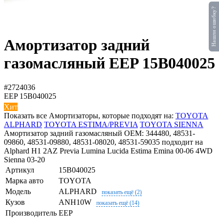
Нашли ошибку?
Амортизатор задний
газомасляный EEP 15B040025
#2724036
EEP
15B040025
Хит
Показать все Амортизаторы, которые подходят на:
TOYOTA
ALPHARD
TOYOTA ESTIMA/PREVIA
TOYOTA SIENNA
Амортизатор задний газомасляный OEM: 344480, 48531-
09860, 48531-09880, 48531-08020, 48531-59035 подходит на
Alphard H1 2AZ Previa Lumina Lucida Estima Emina 00-06 4WD
Sienna 03-20
Артикул
15B040025
Марка авто
TOYOTA
Модель
ALPHARD
показать ещё (2)
Кузов
ANH10W
показать ещё (14)
Производитель
EEP