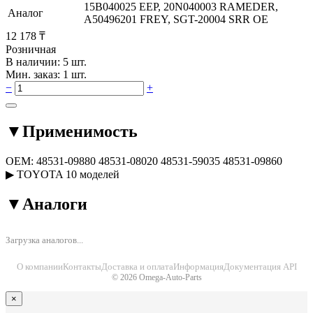
15B040025 EEP, 20N040003 RAMEDER,
Аналог
A50496201 FREY, SGT-20004 SRR OE
12 178 ₸
Розничная
В наличии: 5 шт.
Мин. заказ: 1 шт.
−
+
▼
Применимость
OEM:
48531-09880
48531-08020
48531-59035
48531-09860
▶
TOYOTA
10 моделей
▼
Аналоги
Загрузка аналогов...
О компании
Контакты
Доставка и оплата
Информация
Документация API
© 2026 Omega-Auto-Parts
×