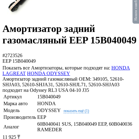
Нашли ошибку?
Амортизатор задний
газомасляный EEP 15B040049
#2723526
EEP
15B040049
Показать все Амортизаторы, которые подходят на:
HONDA
LAGREAT
HONDA ODYSSEY
Амортизатор задний газомасляный OEM: 349105, 52610-
SHJA03, 52610-SHJA31, 52610-SHJL71, 52610-SHJA03
подходит на Odyssey RL3 USA 04-10 J35
Артикул
15B040049
Марка авто
HONDA
Модель
ODYSSEY
показать ещё (1)
Производитель
EEP
60B040041 SUS, 15B040049 EEP, 60B040036
Аналог
RAMEDER
11 925 ₸