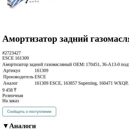
Амортизатор задний газомас
#2723427
ESCE
161309
Амортизатор задний газомасляный OEM: 170451, 36-A13-0 под
Артикул
161309
Производитель
ESCE
Аналог
161309 ESCE, 163857 Superzing, 160471 WXQ
9 458 ₸
Розничная
На заказ
Сообщить о поступлении
▼
Аналоги