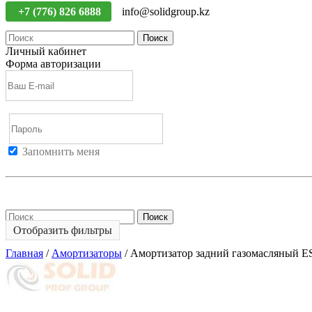
+7 (776) 826 6888
info@solidgroup.kz
Поиск
Личный кабинет
Форма авторизации
Запомнить меня
Войти
Регистрация
Не помню пароль
Поиск
Отобразить фильтры
Главная
/
Амортизаторы
/
Амортизатор задний газомасляный E