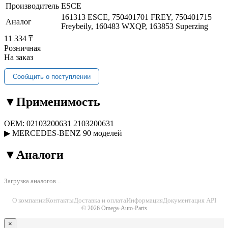
Производитель
ESCE
161313 ESCE, 750401701 FREY, 750401715
Аналог
Freybeily, 160483 WXQP, 163853 Superzing
11 334 ₸
Розничная
На заказ
Сообщить о поступлении
▼
Применимость
OEM:
02103200631
2103200631
▶
MERCEDES-BENZ
90 моделей
▼
Аналоги
Загрузка аналогов...
О компании
Контакты
Доставка и оплата
Информация
Документация API
© 2026 Omega-Auto-Parts
×