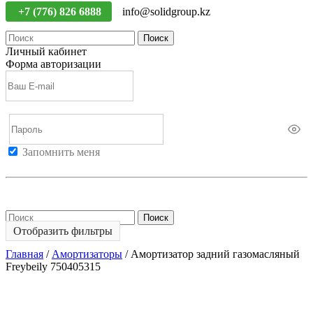
+7 (776) 826 6888
info@solidgroup.kz
Поиск
Личный кабинет
Форма авторизации
Запомнить меня
Войти
Регистрация
Не помню пароль
Поиск
Отобразить фильтры
Главная
/
Амортизаторы
/
Амортизатор задний газомасляный
Freybeily 750405315