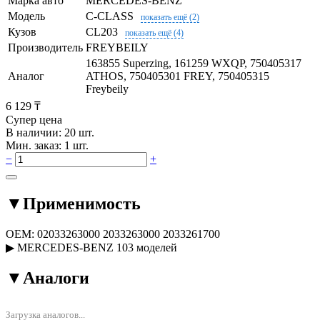
Марка авто
MERCEDES-BENZ
Модель
C-CLASS
показать ещё (2)
Кузов
CL203
показать ещё (4)
Производитель
FREYBEILY
163855 Superzing, 161259 WXQP, 750405317
Аналог
ATHOS, 750405301 FREY, 750405315
Freybeily
6 129 ₸
Супер цена
В наличии: 20 шт.
Мин. заказ: 1 шт.
−
+
▼
Применимость
OEM:
02033263000
2033263000
2033261700
▶
MERCEDES-BENZ
103 моделей
▼
Аналоги
Загрузка аналогов...