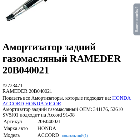
Нашли ошибку?
Амортизатор задний
газомасляный RAMEDER
20B040021
#2723471
RAMEDER
20B040021
Показать все Амортизаторы, которые подходят на:
HONDA
ACCORD
HONDA VIGOR
Амортизатор задний газомасляный OEM: 341176, 52610-
SV5J01 подходит на Accord 91-98
Артикул
20B040021
Марка авто
HONDA
Модель
ACCORD
показать ещё (1)