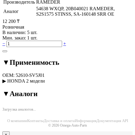
Производитель
RAMEDER
54638 WXQP, 20B040021 RAMEDER,
Аналог
S2S1575 STINSS, SA-160148 SRR OE
12 200 ₸
Розничная
В наличии: 5 шт.
Мин. заказ: 1 шт.
−
+
▼
Применимость
OEM:
52610-SV5J01
▶
HONDA
2 модели
▼
Аналоги
Загрузка аналогов...
О компании
Контакты
Доставка и оплата
Информация
Документация API
© 2026 Omega-Auto-Parts
×