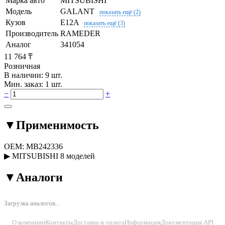
Марка авто
MITSUBISHI
Модель
GALANT
показать ещё (2)
Кузов
E12A
показать ещё (3)
Производитель
RAMEDER
Аналог
341054
11 764 ₸
Розничная
В наличии: 9 шт.
Мин. заказ: 1 шт.
−
+
▼
Применимость
OEM:
MB242336
▶
MITSUBISHI
8 моделей
▼
Аналоги
Загрузка аналогов...
О компании
Контакты
Доставка и оплата
Информация
Документация API