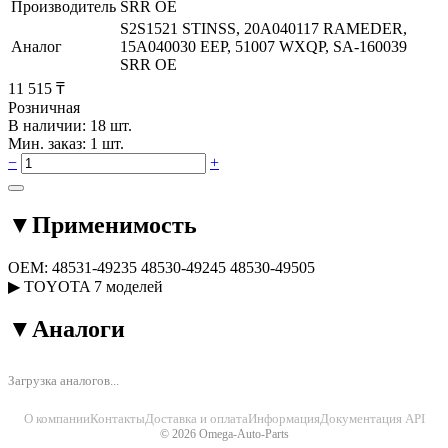
Производитель
SRR OE
S2S1521 STINSS, 20A040117 RAMEDER,
Аналог
15A040030 EEP, 51007 WXQP, SA-160039
SRR OE
11 515 ₸
Розничная
В наличии: 18 шт.
Мин. заказ: 1 шт.
−
+
▼
Применимость
OEM:
48531-49235
48530-49245
48530-49505
▶
TOYOTA
7 моделей
▼
Аналоги
Загрузка аналогов...
О компании
Контакты
Доставка и оплата
Информация
Документация API
© 2026 Omega-Auto-Parts