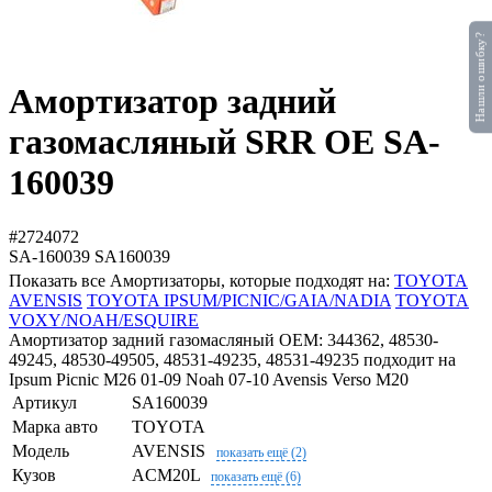
Нашли ошибку?
Амортизатор задний
газомасляный SRR OE SA-
160039
#2724072
SA-160039
SA160039
Показать все Амортизаторы, которые подходят на:
TOYOTA
AVENSIS
TOYOTA IPSUM/PICNIC/GAIA/NADIA
TOYOTA
VOXY/NOAH/ESQUIRE
Амортизатор задний газомасляный OEM: 344362, 48530-
49245, 48530-49505, 48531-49235, 48531-49235 подходит на
Ipsum Picnic M26 01-09 Noah 07-10 Avensis Verso M20
Артикул
SA160039
Марка авто
TOYOTA
Модель
AVENSIS
показать ещё (2)
Кузов
ACM20L
показать ещё (6)