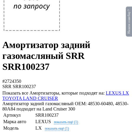
Нашли ошибку?
Амортизатор задний
газомасляный SRR
SRR100237
#2724350
SRR
SRR100237
Показать все Амортизаторы, которые подходят на:
LEXUS LX
TOYOTA LAND CRUISER
Амортизатор задний газомасляный OEM: 48530-60480, 48530-
80A84 подходит на Land Cruiser 300
Артикул
SRR100237
Марка авто
LEXUS
показать ещё (1)
Модель
LX
показать ещё (1)