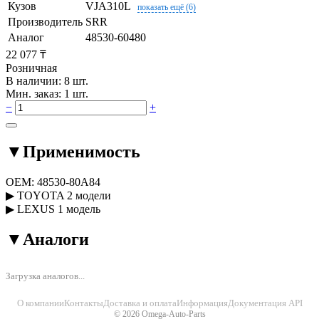
Кузов
VJA310L
показать ещё (6)
Производитель
SRR
Аналог
48530-60480
22 077 ₸
Розничная
В наличии: 8 шт.
Мин. заказ: 1 шт.
−
+
▼
Применимость
OEM:
48530-80A84
▶
TOYOTA
2 модели
▶
LEXUS
1 модель
▼
Аналоги
Загрузка аналогов...
О компании
Контакты
Доставка и оплата
Информация
Документация API
© 2026 Omega-Auto-Parts