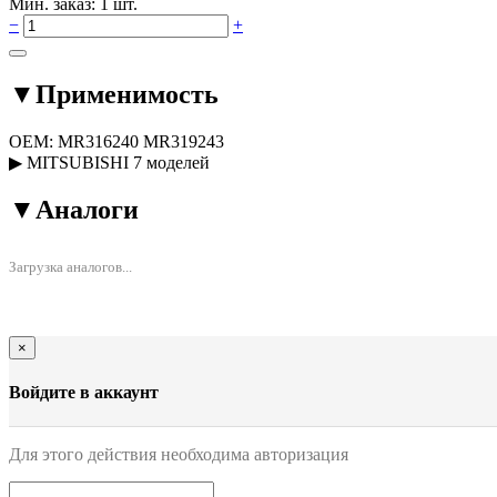
Мин. заказ: 1 шт.
−
+
▼
Применимость
OEM:
MR316240
MR319243
▶
MITSUBISHI
7 моделей
▼
Аналоги
Загрузка аналогов...
×
Войдите в аккаунт
Для этого действия необходима авторизация