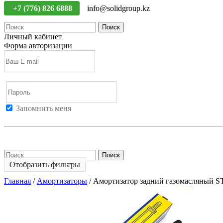
+7 (776) 826 6888
info@solidgroup.kz
Поиск
Личный кабинет
Форма авторизации
Запомнить меня
Войти
Регистрация
Не помню пароль
Поиск
Отобразить фильтры
Главная
/
Амортизаторы
/
Амортизатор задний газомасляный S