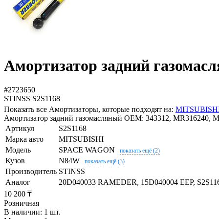
Амортизатор задний газомас
#2723650
STINSS
S2S1168
Показать все Амортизаторы, которые подходят на:
MITSUBISH
Амортизатор задний газомасляный OEM: 343312, MR316240, MR
Артикул
S2S1168
Марка авто
MITSUBISHI
Модель
SPACE WAGON
показать ещё (2)
Кузов
N84W
показать ещё (3)
Производитель
STINSS
Аналог
20D040033 RAMEDER, 15D040004 EEP, S2S116
10 200 ₸
Розничная
В наличии: 1 шт.