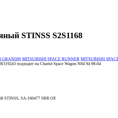
ляный STINSS S2S1168
I GRANDIS
MITSUBISHI SPACE RUNNER
MITSUBISHI SPA
319243 подходит на Chariot Space Wagon N84 94 98-04
8 STINSS, SA-160477 SRR OE