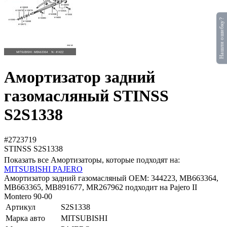
Нашли ошибку?
Амортизатор задний
газомасляный STINSS
S2S1338
#2723719
STINSS
S2S1338
Показать все Амортизаторы, которые подходят на:
MITSUBISHI PAJERO
Амортизатор задний газомасляный OEM: 344223, MB663364,
MB663365, MB891677, MR267962 подходит на Pajero II
Montero 90-00
Артикул
S2S1338
Марка авто
MITSUBISHI