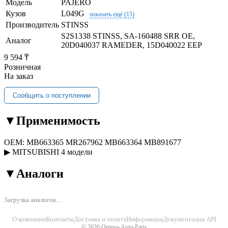
Модель
PAJERO
Кузов
L049G
показать ещё (15)
Производитель
STINSS
S2S1338 STINSS, SA-160488 SRR OE,
Аналог
20D040037 RAMEDER, 15D040022 EEP
9 594 ₸
Розничная
На заказ
Сообщить о поступлении
▼
Применимость
OEM:
MB663365
MR267962
MB663364
MB891677
▶
MITSUBISHI
4 модели
▼
Аналоги
Загрузка аналогов...
О компании
Контакты
Доставка и оплата
Информация
Документация API
© 2026 Omega-Auto-Parts