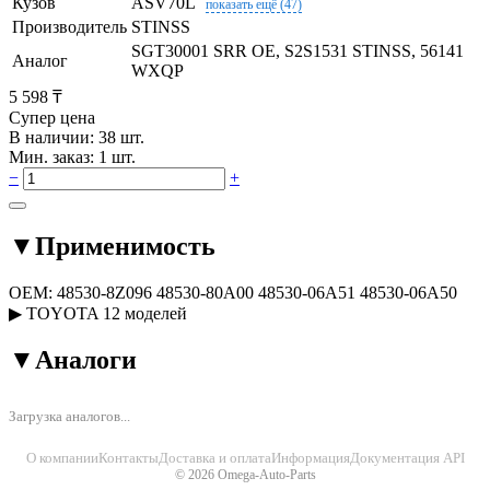
Кузов
ASV70L
показать ещё (47)
Производитель
STINSS
SGT30001 SRR OE, S2S1531 STINSS, 56141
Аналог
WXQP
5 598 ₸
Супер цена
В наличии: 38 шт.
Мин. заказ: 1 шт.
−
+
▼
Применимость
OEM:
48530-8Z096
48530-80A00
48530-06A51
48530-06A50
▶
TOYOTA
12 моделей
▼
Аналоги
Загрузка аналогов...
О компании
Контакты
Доставка и оплата
Информация
Документация API
© 2026 Omega-Auto-Parts