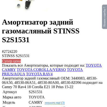
Нашли ошибку?
Амортизатор задний
газомасляный STINSS
S2S1531
#2724220
STINSS
S2S1531
Супер цена
Показать все Амортизаторы, которые подходят на:
TOYOTA
CAMRY
TOYOTA COROLLA/VERSO
TOYOTA
PRIUS/AQUA
TOYOTA RAV4
Амортизатор задний газомасляный OEM: 3440083, 48530-
06A50, 48530-06A51, 48530-80A00, 48530-8Z096 подходит на
Camry 70 Rav4 18 Corolla E21 18 Prius 15-22
Артикул
S2S1531
Марка авто
TOYOTA
Модель
CAMRY
показать ещё (3)