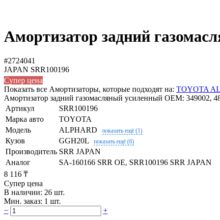
Амортизатор задний газомас
#2724041
JAPAN
SRR100196
Супер цена
Показать все Амортизаторы, которые подходят на:
TOYOTA A
Амортизатор задний газомасляный усиленный OEM: 349002, 4853
Артикул
SRR100196
Марка авто
TOYOTA
Модель
ALPHARD
показать ещё (1)
Кузов
GGH20L
показать ещё (6)
Производитель
SRR JAPAN
Аналог
SA-160166 SRR OE, SRR100196 SRR JAPAN
8 116 ₸
Супер цена
В наличии: 26 шт.
Мин. заказ: 1 шт.
−
+