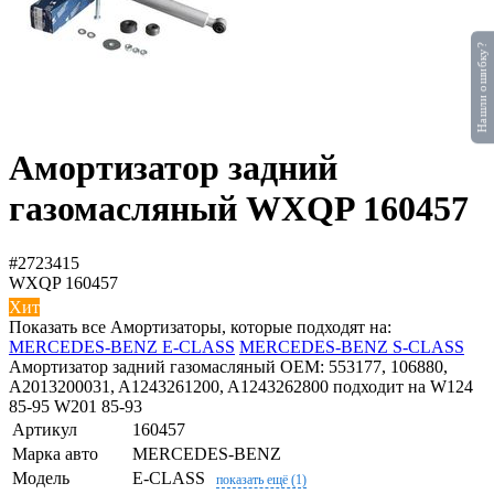
Нашли ошибку?
Амортизатор задний
газомасляный WXQP 160457
#2723415
WXQP
160457
Хит
Показать все Амортизаторы, которые подходят на:
MERCEDES-BENZ E-CLASS
MERCEDES-BENZ S-CLASS
Амортизатор задний газомасляный OEM: 553177, 106880,
A2013200031, A1243261200, A1243262800 подходит на W124
85-95 W201 85-93
Артикул
160457
Марка авто
MERCEDES-BENZ
Модель
E-CLASS
показать ещё (1)