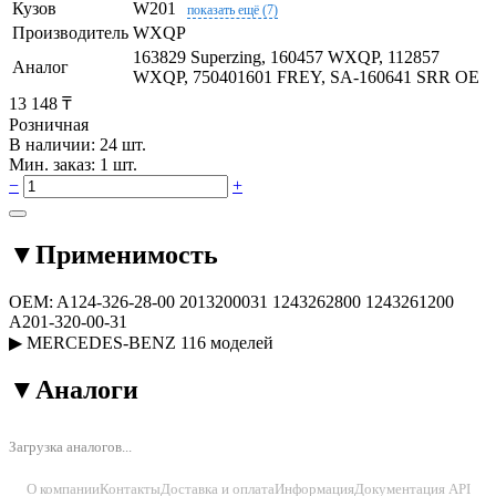
Кузов
W201
показать ещё (7)
Производитель
WXQP
163829 Superzing, 160457 WXQP, 112857
Аналог
WXQP, 750401601 FREY, SA-160641 SRR OE
13 148 ₸
Розничная
В наличии: 24 шт.
Мин. заказ: 1 шт.
−
+
▼
Применимость
OEM:
A124-326-28-00
2013200031
1243262800
1243261200
A201-320-00-31
▶
MERCEDES-BENZ
116 моделей
▼
Аналоги
Загрузка аналогов...
О компании
Контакты
Доставка и оплата
Информация
Документация API