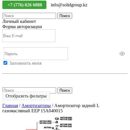
+7 (776) 826 6888
info@solidgroup.kz
Поиск
Личный кабинет
Форма авторизации
Запомнить меня
Войти
Регистрация
Не помню пароль
Поиск
Отобразить фильтры
Главная
/
Амортизаторы
/
Амортизатор задний L
газомасляный EEP 15A040015