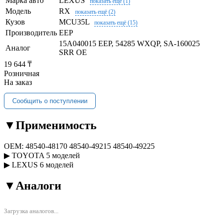
Марка авто
LEXUS
показать ещё (1)
Модель
RX
показать ещё (2)
Кузов
MCU35L
показать ещё (15)
Производитель
EEP
15A040015 EEP, 54285 WXQP, SA-160025
Аналог
SRR OE
19 644 ₸
Розничная
На заказ
Сообщить о поступлении
▼
Применимость
OEM:
48540-48170
48540-49215
48540-49225
▶
TOYOTA
5 моделей
▶
LEXUS
6 моделей
▼
Аналоги
Загрузка аналогов...