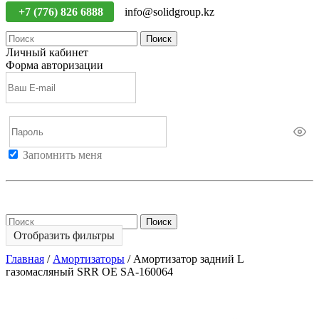
+7 (776) 826 6888
info@solidgroup.kz
Поиск
Личный кабинет
Форма авторизации
Запомнить меня
Войти
Регистрация
Не помню пароль
Поиск
Отобразить фильтры
Главная
/
Амортизаторы
/
Амортизатор задний L
газомасляный SRR OE SA-160064