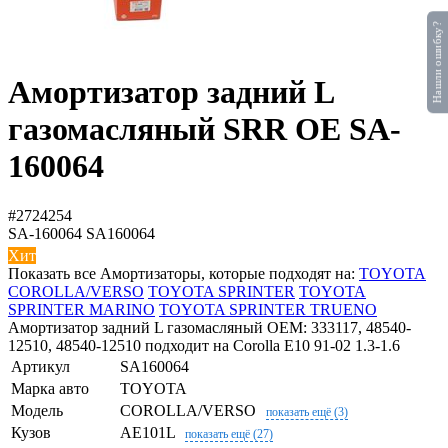
Нашли ошибку?
Амортизатор задний L
газомасляный SRR OE SA-
160064
#2724254
SA-160064
SA160064
Хит
Показать все Амортизаторы, которые подходят на:
TOYOTA
COROLLA/VERSO
TOYOTA SPRINTER
TOYOTA
SPRINTER MARINO
TOYOTA SPRINTER TRUENO
Амортизатор задний L газомасляный OEM: 333117, 48540-
12510, 48540-12510 подходит на Corolla E10 91-02 1.3-1.6
Артикул
SA160064
Марка авто
TOYOTA
Модель
COROLLA/VERSO
показать ещё (3)
Кузов
AE101L
показать ещё (27)