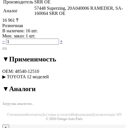
Производитель
SRR OE
57448 Superzing, 20A040006 RAMEDER, SA-
Аналог
160064 SRR OE
16 961 ₸
Розничная
В наличии: 16 шт.
Мин. заказ: 1 шт.
−
+
▼
Применимость
OEM:
48540-12510
▶
TOYOTA
12 моделей
▼
Аналоги
Загрузка аналогов...
О компании
Контакты
Доставка и оплата
Информация
Документация API
© 2026 Omega-Auto-Parts
×