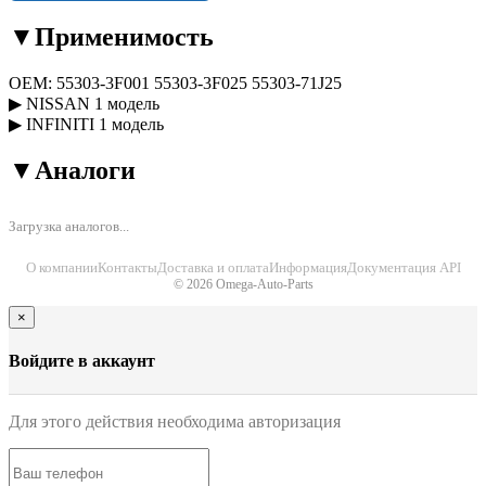
▼
Применимость
OEM:
55303-3F001
55303-3F025
55303-71J25
▶
NISSAN
1 модель
▶
INFINITI
1 модель
▼
Аналоги
Загрузка аналогов...
О компании
Контакты
Доставка и оплата
Информация
Документация API
© 2026 Omega-Auto-Parts
×
Войдите в аккаунт
Для этого действия необходима авторизация