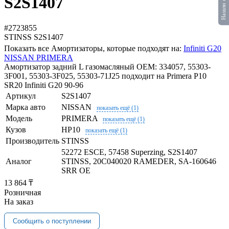
S2S1407
#2723855
STINSS
S2S1407
Показать все Амортизаторы, которые подходят на:
Infiniti G20
NISSAN PRIMERA
Амортизатор задний L газомасляный OEM: 334057, 55303-
3F001, 55303-3F025, 55303-71J25 подходит на Primera P10
SR20 Infiniti G20 90-96
Артикул
S2S1407
Марка авто
NISSAN
показать ещё (1)
Модель
PRIMERA
показать ещё (1)
Кузов
HP10
показать ещё (1)
Производитель
STINSS
52272 ESCE, 57458 Superzing, S2S1407
Аналог
STINSS, 20C040020 RAMEDER, SA-160646
SRR OE
13 864 ₸
Розничная
На заказ
Сообщить о поступлении