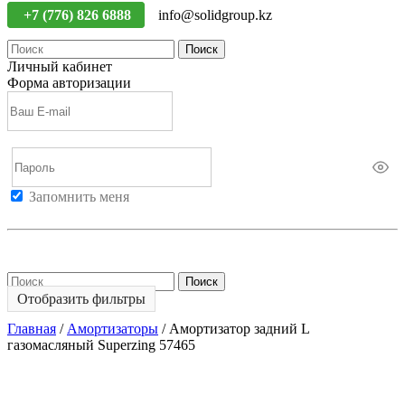
+7 (776) 826 6888
info@solidgroup.kz
Поиск
Личный кабинет
Форма авторизации
Запомнить меня
Войти
Регистрация
Не помню пароль
Поиск
Отобразить фильтры
Главная
/
Амортизаторы
/
Амортизатор задний L
газомасляный Superzing 57465