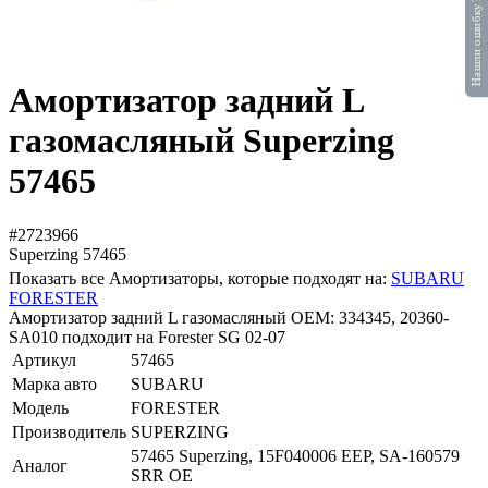
Нашли ошибку?
Амортизатор задний L
газомасляный Superzing
57465
#2723966
Superzing
57465
Показать все Амортизаторы, которые подходят на:
SUBARU
FORESTER
Амортизатор задний L газомасляный OEM: 334345, 20360-
SA010 подходит на Forester SG 02-07
Артикул
57465
Марка авто
SUBARU
Модель
FORESTER
Производитель
SUPERZING
57465 Superzing, 15F040006 EEP, SA-160579
Аналог
SRR OE