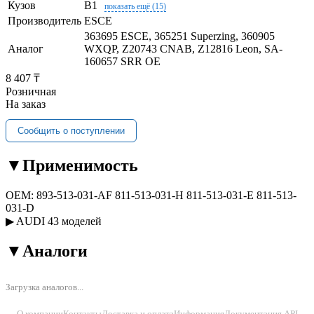
Кузов
B1
показать ещё (15)
Производитель
ESCE
363695 ESCE, 365251 Superzing, 360905
Аналог
WXQP, Z20743 CNAB, Z12816 Leon, SA-
160657 SRR OE
8 407 ₸
Розничная
На заказ
Сообщить о поступлении
▼
Применимость
OEM:
893-513-031-AF
811-513-031-H
811-513-031-E
811-513-
031-D
▶
AUDI
43 моделей
▼
Аналоги
Загрузка аналогов...
О компании
Контакты
Доставка и оплата
Информация
Документация API