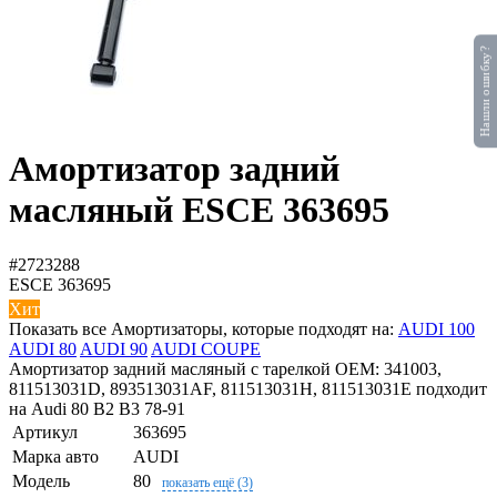
Нашли ошибку?
Амортизатор задний
масляный ESCE 363695
#2723288
ESCE
363695
Хит
Показать все Амортизаторы, которые подходят на:
AUDI 100
AUDI 80
AUDI 90
AUDI COUPE
Амортизатор задний масляный с тарелкой OEM: 341003,
811513031D, 893513031AF, 811513031H, 811513031E подходит
на Audi 80 B2 B3 78-91
Артикул
363695
Марка авто
AUDI
Модель
80
показать ещё (3)