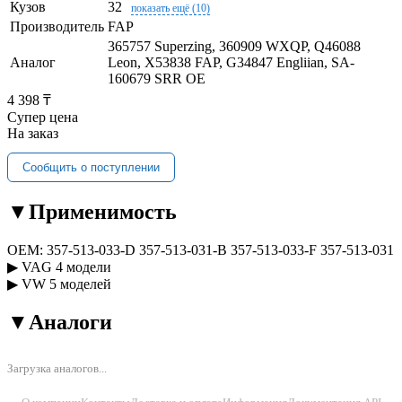
Кузов
32
показать ещё (10)
Производитель
FAP
365757 Superzing, 360909 WXQP, Q46088
Аналог
Leon, X53838 FAP, G34847 Engliian, SA-
160679 SRR OE
4 398 ₸
Супер цена
На заказ
Сообщить о поступлении
▼
Применимость
OEM:
357-513-033-D
357-513-031-B
357-513-033-F
357-513-031
▶
VAG
4 модели
▶
VW
5 моделей
▼
Аналоги
Загрузка аналогов...