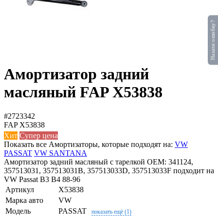
Нашли ошибку?
Амортизатор задний
масляный FAP X53838
#2723342
FAP
X53838
Хит
Супер цена
Показать все Амортизаторы, которые подходят на:
VW
PASSAT
VW SANTANA
Амортизатор задний масляный с тарелкой OEM: 341124,
357513031, 357513031B, 357513033D, 357513033F подходит на
VW Passat B3 B4 88-96
Артикул
X53838
Марка авто
VW
Модель
PASSAT
показать ещё (1)