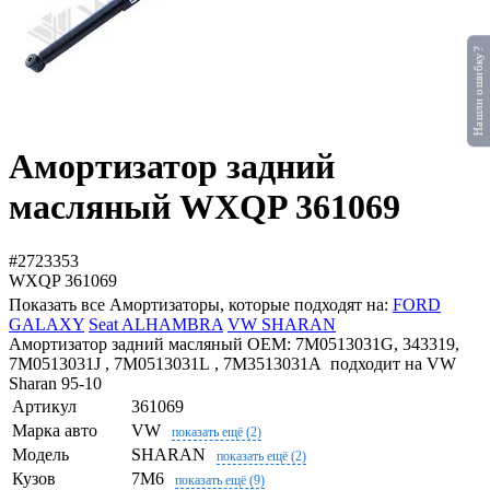
Нашли ошибку?
Амортизатор задний
масляный WXQP 361069
#2723353
WXQP
361069
Показать все Амортизаторы, которые подходят на:
FORD
GALAXY
Seat ALHAMBRA
VW SHARAN
Амортизатор задний масляный OEM: 7M0513031G, 343319,
7M0513031J , 7M0513031L , 7M3513031A подходит на VW
Sharan 95-10
Артикул
361069
Марка авто
VW
показать ещё (2)
Модель
SHARAN
показать ещё (2)
Кузов
7M6
показать ещё (9)