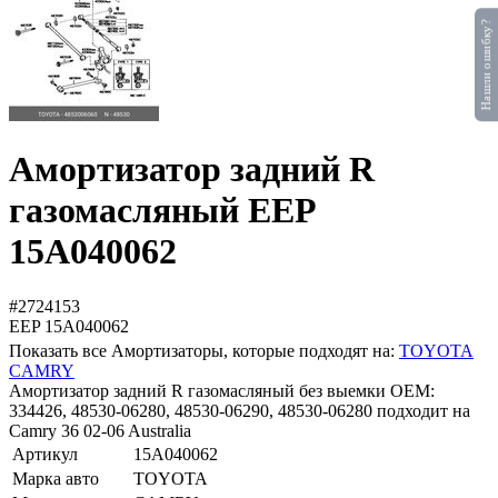
Нашли ошибку?
Амортизатор задний R
газомасляный EEP
15A040062
#2724153
EEP
15A040062
Показать все Амортизаторы, которые подходят на:
TOYOTA
CAMRY
Амортизатор задний R газомасляный без выемки OEM:
334426, 48530-06280, 48530-06290, 48530-06280 подходит на
Camry 36 02-06 Australia
Артикул
15A040062
Марка авто
TOYOTA