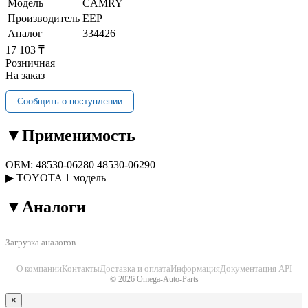
Модель
CAMRY
Производитель
EEP
Аналог
334426
17 103 ₸
Розничная
На заказ
Сообщить о поступлении
▼
Применимость
OEM:
48530-06280
48530-06290
▶
TOYOTA
1 модель
▼
Аналоги
Загрузка аналогов...
О компании
Контакты
Доставка и оплата
Информация
Документация API
© 2026 Omega-Auto-Parts
×