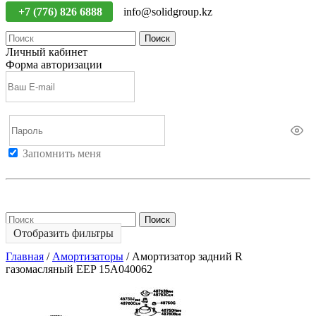
+7 (776) 826 6888
info@solidgroup.kz
Поиск
Личный кабинет
Форма авторизации
Запомнить меня
Войти
Регистрация
Не помню пароль
Поиск
Отобразить фильтры
Главная
/
Амортизаторы
/
Амортизатор задний R
газомасляный EEP 15A040062