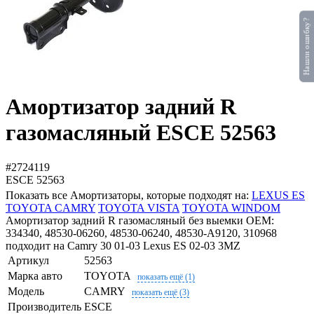
Нашли ошибку?
Амортизатор задний R
газомасляный ESCE 52563
#2724119
ESCE
52563
Показать все Амортизаторы, которые подходят на:
LEXUS ES
TOYOTA CAMRY
TOYOTA VISTA
TOYOTA WINDOM
Амортизатор задний R газомасляный без выемки OEM:
334340, 48530-06260, 48530-06240, 48530-A9120, 310968
подходит на Camry 30 01-03 Lexus ES 02-03 3MZ
Артикул
52563
Марка авто
TOYOTA
показать ещё (1)
Модель
CAMRY
показать ещё (3)
Производитель
ESCE