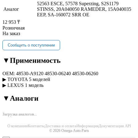
52563 ESCE, 57578 Superzing, S2S1179
Аналог
STINSS, 20A040050 RAMEDER, 15A040035
EEP, SA-160072 SRR OE
12 953 ₸
Розничная
На заказ
Сообщить о поступлении
▼
Применимость
OEM:
48530-A9120
48530-06240
48530-06260
▶
TOYOTA
5 моделей
▶
LEXUS
1 модель
▼
Аналоги
Загрузка аналогов...
О компании
Контакты
Доставка и оплата
Информация
Документация API
© 2026 Omega-Auto-Parts